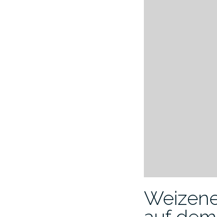
Weizene
auf dem